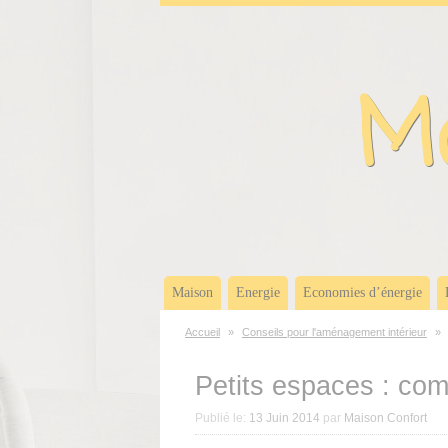
Panneau de gestion des cookies
Ma
Maison
Energie
Economies d’énergie
Accueil
»
Conseils pour l'aménagement intérieur
»
Petits espaces : com
Publié le:
13 Juin 2014
par
Maison Confort