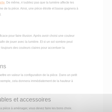
elle
. De même, n’oubliez pas que la lumière affecte les
me de la pièce. Ainsi, une pièce étroite et basse gagnera à
.
ficace pour faire illusion. Après avoir choisi une couleur
fin de jouer avec la lumière. Et si un sol sombre peut
rez toujours des couleurs claires pour accentuer la
ons
ttre en valeur la configuration de la pièce. Dans un petit
ar exemple, cela donnera immédiatement de la hauteur à
bles et accessoires
la pièce à aménager, vous devez faire les bons choix.