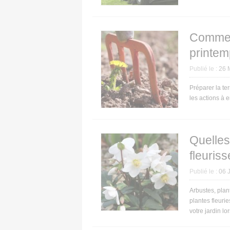
Comment
printem
Publié le :
26 
Préparer la ter
les actions à 
Quelles
fleuriss
Publié le :
06 
Arbustes, plan
plantes fleuri
votre jardin l