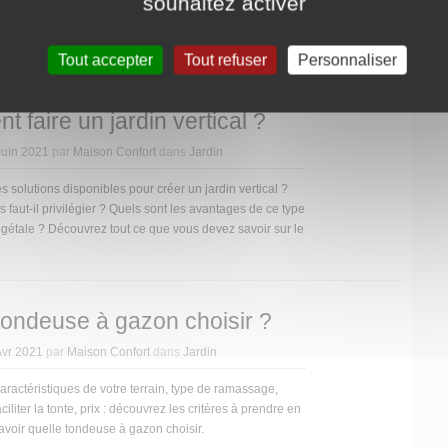
souhaitez activer
ndre en compte pour faire le bon choix, caractéristiques
 types de systèmes : Maison-Confort vous aide à choisir
if d’arrosage automatique.
Tout accepter
Tout refuser
Personnaliser
 faire un jardin vertical ?
Juin 2021
par
Maison Confort
dans
Jardin
s solutions disponibles pour créer un jardin vertical ?
 faut-il privilégier ? Quels sont les avantages de ce type
égétale ? Découvrez tout ce que vous devez savoir sur le
tondeuse à gazon choisir ?
Avr 2021
par
Maison Confort
dans
Jardin
caractéristiques de votre terrain, type de ramassage,
ciliter la tonte, prix : découvrez les critères à prendre en
voir quelle tondeuse à gazon choisir.