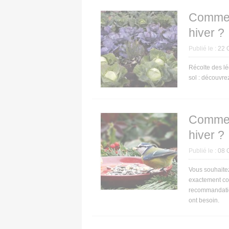
Comment
hiver ?
Publié le :
22 
Récolte des lé
sol : découvrez
Comment
hiver ?
Publié le :
08 
Vous souhaitez
exactement co
recommandation
ont besoin.