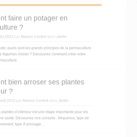
 faire un potager en
lture ?
Oct 2023
par
Maison Confort
dans
Jardin
r, quels sont les grands principes de la permaculture
ls légumes choisir ? Découvrez comment créer votre
rmaculture.
 bien arroser ses plantes
eur ?
Août 2023
par
Maison Confort
dans
Jardin
 plantes d’intérieur est une étape importante pour les
e santé. Découvrez nos conseils : fréquence, type de
onnement, type d’arrosage…