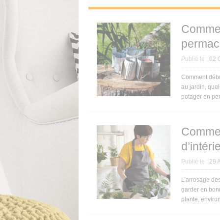
Comment
permacu
Publié le :
02 
Comment débute
au jardin, que
potager en pe
Comment
d’intéri
Publié le :
29 
L’arrosage des
garder en bonn
plante, envir