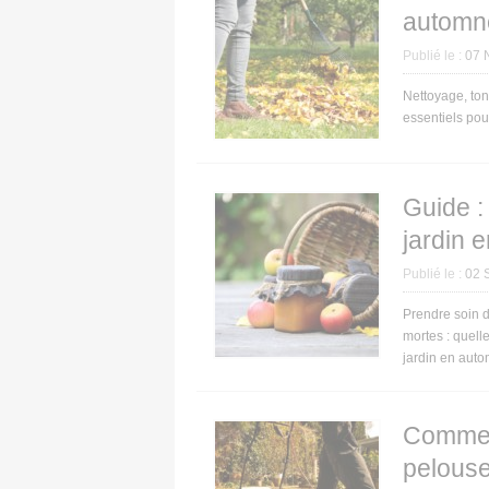
automn
Publié le :
07 
Nettoyage, tont
essentiels pou
Guide :
jardin 
Publié le :
02 
Prendre soin d
mortes : quelle
jardin en aut
Comment
pelouse