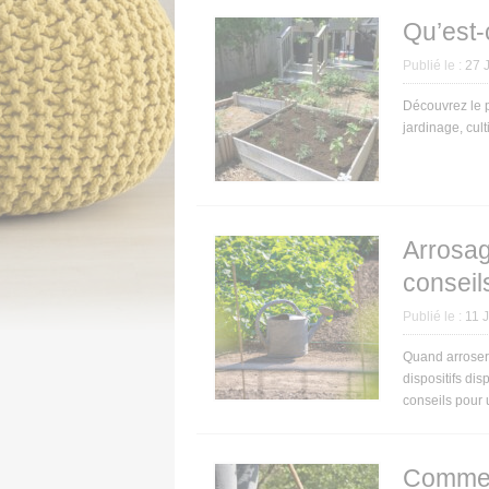
Qu’est-
Publié le :
27 
Découvrez le 
jardinage, cul
Arrosag
conseil
Publié le :
11 J
Quand arroser 
dispositifs di
conseils pour 
Comment