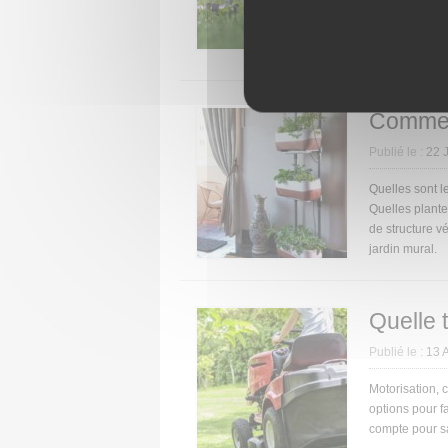
Critères à pre
des différents
votre disposit
Comment
Publié le :
22 
Quelles sont le
Quelles plantes
de structure v
jardin mural.
Quelle 
Publié le :
13 
Motorisation, 
options pour fa
compte pour sa