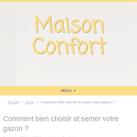
Panneau de gestion des cookies
Maison
Confort
Accueil
»
Jardin
»
Comment bien choisir et semer votre gazon ?
Maison
Comment bien choisir et semer votre
Energie
gazon ?
Economies d’énergie