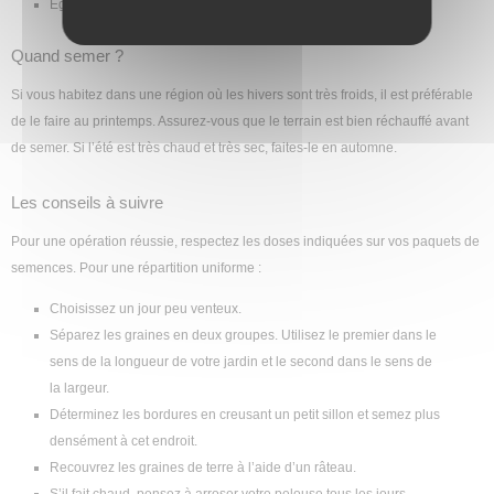
Egalisez la surface.
Quand semer ?
Si vous habitez dans une région où les hivers sont très froids, il est préférable
de le faire au printemps. Assurez-vous que le terrain est bien réchauffé avant
de semer. Si l’été est très chaud et très sec, faites-le en automne.
Les conseils à suivre
Pour une opération réussie, respectez les doses indiquées sur vos paquets de
semences. Pour une répartition uniforme :
Choisissez un jour peu venteux.
Séparez les graines en deux groupes. Utilisez le premier dans le
sens de la longueur de votre jardin et le second dans le sens de
la largeur.
Déterminez les bordures en creusant un petit sillon et semez plus
densément à cet endroit.
Recouvrez les graines de terre à l’aide d’un râteau.