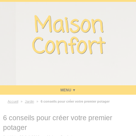
Panneau de gestion des cookies
Maison
Confort
Accueil
»
Jardin
»
6 conseils pour créer votre premier potager
Maison
6 conseils pour créer votre premier
Energie
potager
Economies d’énergie