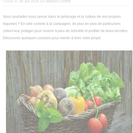
Publié le:
30 Juil 2019
par
Maison Confort
Décoration intérieure
Vous souhaitez vous lancer dans le jardinage et la culture de vos propres
Aménagement intérieur
légumes ? En ville comme à la campagne, de plus en plus de particuliers
créent leur potager pour revenir à plus de sobriété et profiter de leurs récoltes.
Aménagement extérieur
Découvrez quelques conseils pour mener à bien votre projet.
Jardin
Astuces