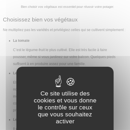
Bien choisir vos végétaux est essentiel pour réussir votre potager.
Choisissez bien vos végétaux
Ne multipliez pas les variétés et privilégiez celles qui se cultivent simplement :
La tomate
C’est le légume-fruit le plus cultivé. Elle est très facile à faire
pousser, même si vous jardinez sur votre balcon. Quelques pieds
suffisent à en produire assez pour une famille.
Les salades
Elles peuvent être cultivées toute l’année. Il existe de
nombreuses variétés, mais la laitue et la batavia sont
Ce site utilise des
incontestablement les plus faciles à cultiver. Les jardiniers
cookies et vous donne
conseillent de planter en janvier les variétés qui se récoltent au
le contrôle sur ceux
printemps, et en mars celles qui se récoltent en automne.
que vous souhaitez
Le radis
activer
Il est souvent utilisé pour initier les enfants au jardinage. Il suffit