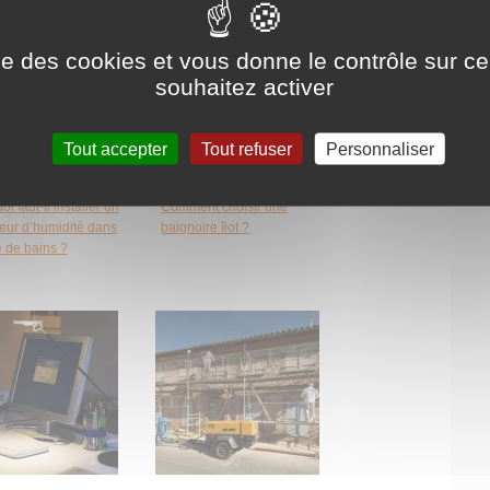
ise des cookies et vous donne le contrôle sur 
souhaitez activer
Tout accepter
Tout refuser
Personnaliser
i faut-il installer un
Comment choisir une
teur d’humidité dans
baignoire îlot ?
e de bains ?