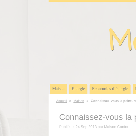
Panneau de gestion des cookies
Ma
Maison
Energie
Economies d’énergie
Accueil
»
Maison
»
Connaissez-vous la peinture 
Connaissez-vous la pe
Publié le:
24 Sep 2013
par
Maison Confort