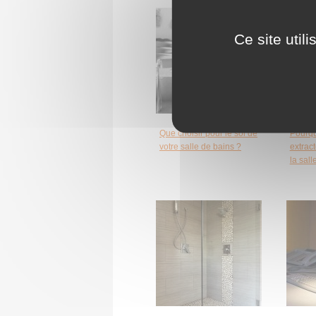
Ce site util
Que choisir pour le sol de
Pourquo
votre salle de bains ?
extrac
la sall