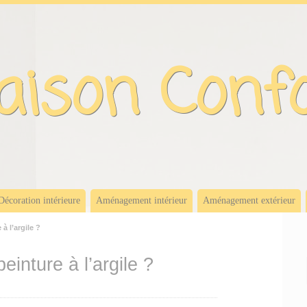
ison Conf
Décoration intérieure
Aménagement intérieur
Aménagement extérieur
à l’argile ?
inture à l’argile ?