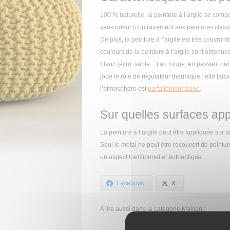
100 % naturelle, la peinture à l’argile se compos
sans odeur (contrairement aux peintures classiq
De plus, la peinture à l’argile est très couvra
couleurs de la peinture à l’argile sont obtenue
blanc (écru, sable…) au rouge, en passant par l
joue le rôle de régulateur thermique : elle laiss
l’atmosphère est
parfaitement saine
.
Sur quelles surfaces appl
La peinture à l’argile peut être appliquée sur la
Seul le métal ne peut être recouvert de peinture
un aspect traditionnel et authentique.
Facebook
X
A lire aussi dans la catégorie Maison :