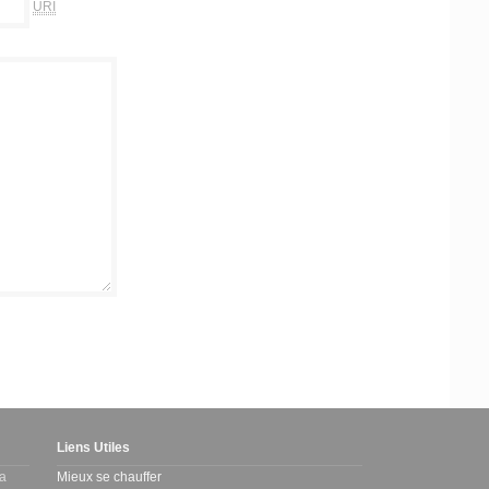
URI
Liens Utiles
la
Mieux se chauffer