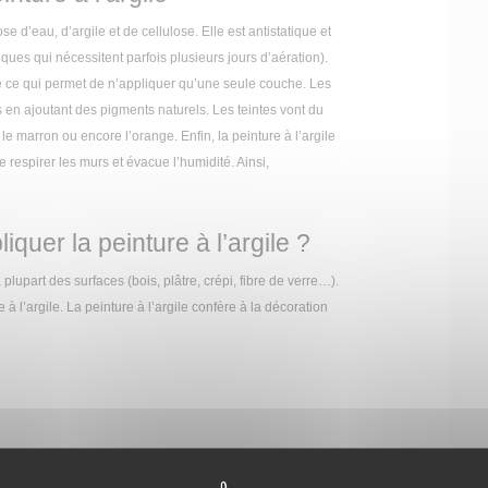
e d’eau, d’argile et de cellulose. Elle est antistatique et
ues qui nécessitent parfois plusieurs jours d’aération).
nte ce qui permet de n’appliquer qu’une seule couche. Les
s en ajoutant des pigments naturels. Les teintes vont du
e marron ou encore l’orange. Enfin, la peinture à l’argile
e respirer les murs et évacue l’humidité. Ainsi,
iquer la peinture à l’argile ?
 plupart des surfaces (bois, plâtre, crépi, fibre de verre…).
 à l’argile. La peinture à l’argile confère à la décoration