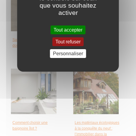
que vous souhaitez
activer
Tout accepter
Salle de bains : quelle
Pourquoi faut-il installer un
Tout refuser
douche choisir ?
extracteur d’humidité dans
la salle de bains ?
Personnaliser
Comment choisir une
Les matériaux écologiques
baignoire îlot ?
à la conquête du neuf :
l’immobilier dans la