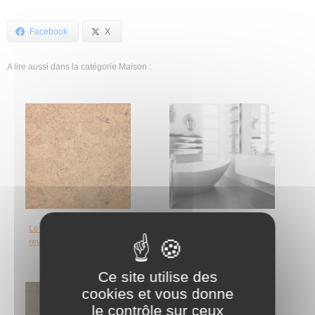
Facebook
X
A lire aussi dans la catégorie Maison :
Le liège : un nouveau
Que choisir pour le sol de
revêtement de sol
votre salle de bains ?
Ce site utilise des
cookies et vous donne
le contrôle sur ceux