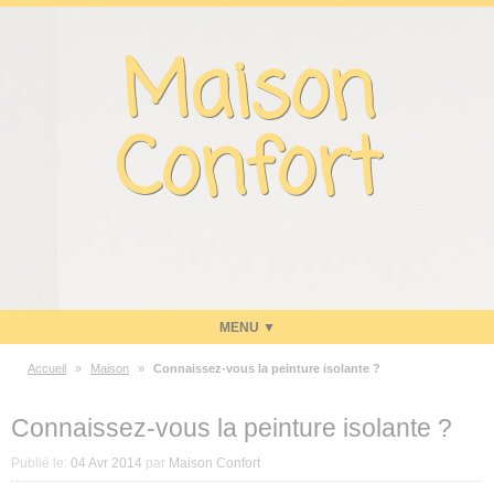
Panneau de gestion des cookies
Maison
Confort
Accueil
»
Maison
»
Connaissez-vous la peinture isolante ?
Maison
Connaissez-vous la peinture isolante ?
Energie
Publié le:
04 Avr 2014
par
Maison Confort
Economies d’énergie