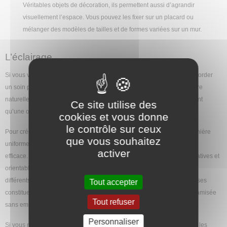
Véritables objets de décoration, ils permettent aussi d’agrandir
visuellement l’espace. Vous pouvez les fixer sur un placard ou
mélanger des modèles de tailles et de formes variées sur un mur.
L’éclairage
Si vous voulez faire de votre studio un lieu accueillant, vous devez accorder
un soin particulier à son éclairage. Le mieux est de privilégier la lumière
2
naturelle, mais dans un logement d’une vingtaine de m
, il n’y a souvent
Ce site utilise des
qu’une ou deux fenêtres.
cookies et vous donne
le contrôle sur ceux
Pour créer une ambiance agréable, éclairez votre appartement de manière
que vous souhaitez
uniforme. Installer un plafonnier est la solution la plus simple et la plus
activer
efficace. L’apport de lumière peut être complété par des lampes décoratives et
orientables. Ainsi, vous n’encombrez pas l’espace et vous éclairez les
différents endroits en fonction de vos besoins. Les guirlandes lumineuses
Tout accepter
constituent aussi une excellente solution pour créer une atmosphère tamisée
Tout refuser
sans empiéter sur la place disponible.
Personnaliser
Si vous manquez d’idées ou que vous souhaitez vous assurer de faire les