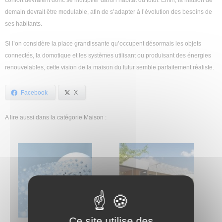
confort devraient donc se multiplier dans l’habitat du futur. Enfin, la maison de
demain devrait être modulable, afin de s’adapter à l’évolution des besoins de
ses habitants.
Si l’on considère la place grandissante qu’occupent désormais les objets
connectés, la domotique et les systèmes utilisant ou produisant des énergies
renouvelables, cette vision de la maison du futur semble parfaitement réaliste.
Facebook
X
A lire aussi dans la catégorie Maison :
Ce site utilise des