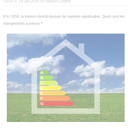
Publié le:
19 Jan 2016
par
Maison Confort
Décoration intérieure
D’ici 2050, la maison devrait évoluer de manière significative. Quels sont les
Aménagement intérieur
changements à prévoir ?
Aménagement extérieur
Jardin
Astuces