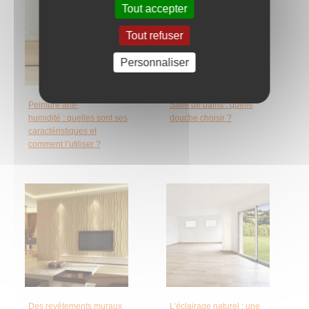
Tout accepter
Tout refuser
Personnaliser
Peinture anti-
Salle de bains : quelle
humidité : quelles sont ses
douche choisir ?
caractéristiques et
comment l’utiliser ?
Des revêtements muraux
L’éclairage naturel : une