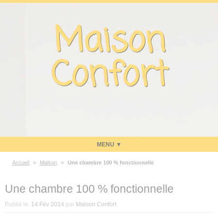
Panneau de gestion des cookies
Maison
Confort
Accueil
»
Maison
»
Une chambre 100 % fonctionnelle
Maison
Une chambre 100 % fonctionnelle
Energie
Publié le:
14 Fév 2014
par
Maison Confort
Economies d’énergie