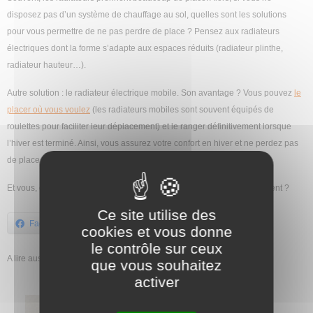
disposez pas d’un système de chauffage au sol, quelles sont les solutions
pour vous permettre de ne pas perdre de place ? Pensez aux radiateurs
électriques dont la forme s’adapte aux espaces réduits (radiateur plinthe,
radiateur hauteur…).
Autre solution : le radiateur électrique mobile. Son avantage ? Vous pouvez
le
placer où vous voulez
(les radiateurs mobiles sont souvent équipés de
roulettes pour faciliter leur déplacement) et le ranger définitivement lorsque
l’hiver est terminé. Ainsi, vous assurez votre confort en hiver et ne perdez pas
de place en été.
Et vous, quelles sont vos astuces pour gagner de l’espace de rangement ?
Ce site utilise des
Facebook
X
cookies et vous donne
le contrôle sur ceux
A lire aussi dans la catégorie Maison :
que vous souhaitez
activer