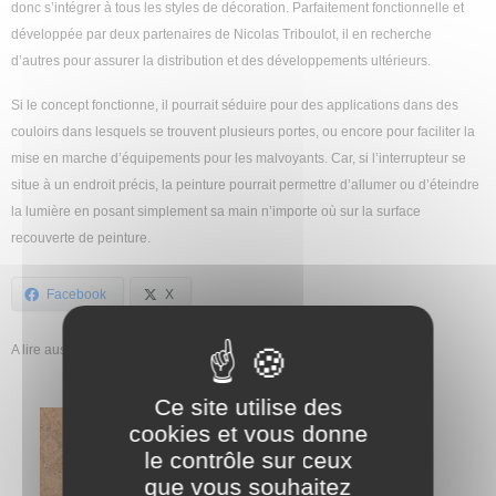
donc s’intégrer à tous les styles de décoration. Parfaitement fonctionnelle et
développée par deux partenaires de Nicolas Triboulot, il en recherche
d’autres pour assurer la distribution et des développements ultérieurs.
Si le concept fonctionne, il pourrait séduire pour des applications dans des
couloirs dans lesquels se trouvent plusieurs portes, ou encore pour faciliter la
mise en marche d’équipements pour les malvoyants. Car, si l’interrupteur se
situe à un endroit précis, la peinture pourrait permettre d’allumer ou d’éteindre
la lumière en posant simplement sa main n’importe où sur la surface
recouverte de peinture.
Facebook
X
A lire aussi dans la catégorie Maison :
Ce site utilise des
cookies et vous donne
le contrôle sur ceux
que vous souhaitez