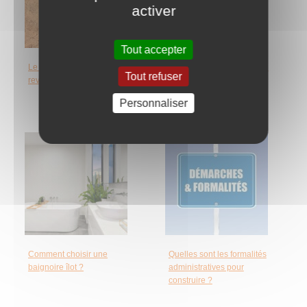
activer
Tout accepter
Le liège : un nouveau
Pourquoi faut-il installer un
Tout refuser
revêtement de sol
extracteur d’humidité dans
la salle de bains ?
Personnaliser
Comment choisir une
Quelles sont les formalités
baignoire îlot ?
administratives pour
construire ?