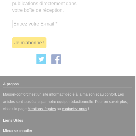
publications directement dans
votre boîte de réception.
À propos
Maison-confort.fr est un site informatif dédié à la maison et au confort. Les
articles sont tous écrits par notre équipe rédactionnelle. Pour en savoir plus,
visitez la page
Mentions légales
ou
contactez-nous
!
Liens Utiles
Mieux se chauffer