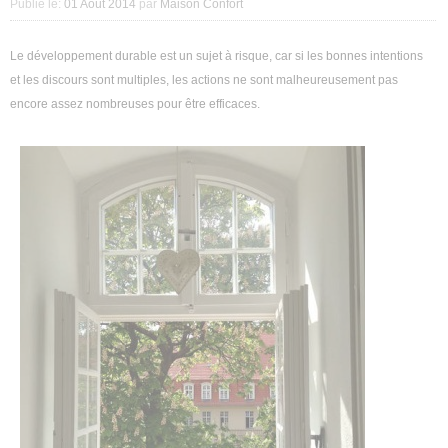
Publié le:
01 Août 2014
par
Maison Confort
Décoration intérieure
Le développement durable est un sujet à risque, car si les bonnes intentions
Aménagement intérieur
et les discours sont multiples, les actions ne sont malheureusement pas
encore assez nombreuses pour être efficaces.
Aménagement extérieur
Jardin
Astuces