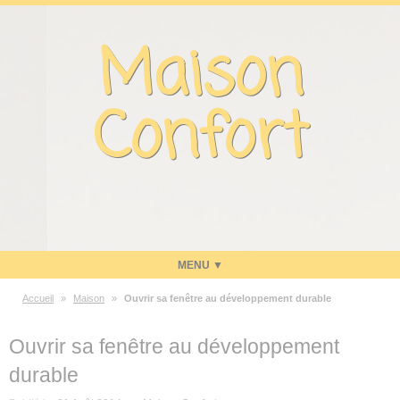
Panneau de gestion des cookies
Maison
Confort
Accueil
»
Maison
»
Ouvrir sa fenêtre au développement durable
Maison
Ouvrir sa fenêtre au développement
Energie
durable
Economies d’énergie