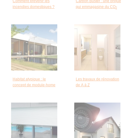
Comment prévenir les
Carbon Buster : une brique
incendies domestiques ?
qui emmagasine du CO
2
Habitat atypique : le
Les travaux de rénovation
concept de module-home
de A à Z