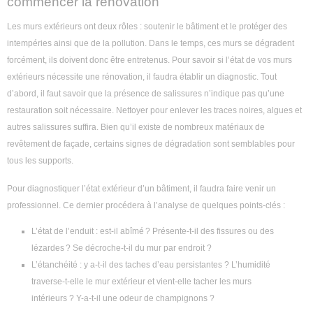
commencer la rénovation
Les murs extérieurs ont deux rôles : soutenir le bâtiment et le protéger des
intempéries ainsi que de la pollution. Dans le temps, ces murs se dégradent
forcément, ils doivent donc être entretenus. Pour savoir si l’état de vos murs
extérieurs nécessite une rénovation, il faudra établir un diagnostic. Tout
d’abord, il faut savoir que la présence de salissures n’indique pas qu’une
restauration soit nécessaire. Nettoyer pour enlever les traces noires, algues et
autres salissures suffira. Bien qu’il existe de nombreux matériaux de
revêtement de façade, certains signes de dégradation sont semblables pour
tous les supports.
Pour diagnostiquer l’état extérieur d’un bâtiment, il faudra faire venir un
professionnel. Ce dernier procédera à l’analyse de quelques points-clés :
L’état de l’enduit : est-il abîmé ? Présente-t-il des fissures ou des
lézardes ? Se décroche-t-il du mur par endroit ?
L’étanchéité : y a-t-il des taches d’eau persistantes ? L’humidité
traverse-t-elle le mur extérieur et vient-elle tacher les murs
intérieurs ? Y-a-t-il une odeur de champignons ?