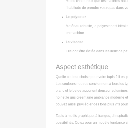
Moins chaleureux que les matières nature
l’habitude de prendre vos repas dans votr
Le polyester
Matériau robuste, le polyester est idéal 
en machine.
La viscose
Elle doit être évitée dans les lieux de pa
Aspect esthétique
Quelle couleur choisir pour votre tapis ? Il est
Les couleurs neutres conviennent à tous les typ
blanc et le beige apportent douceur et luminosi
noir et le gris créent une ambiance moderne e
pouvez aussi privilégier des tons plus vifs pou
Tapis à motifs graphique, à franges, d’inspirat
possibilités. Optez pour un modèle tendance si