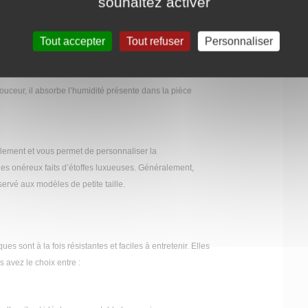
souhaitez activer
 elle s’accorde bien avec les intérieurs modernes à la
Tout accepter
Tout refuser
Personnaliser
ouceur, il absorbe l’humidité présente dans la pièce
cilement et vous permet de personnaliser la
es onéreux faits d’étoffes luxueuses. Généralement,
servé aux modèles de petite taille.
es sont à la fois résistantes et faciles à entretenir. Elles
s avez le choix entre :