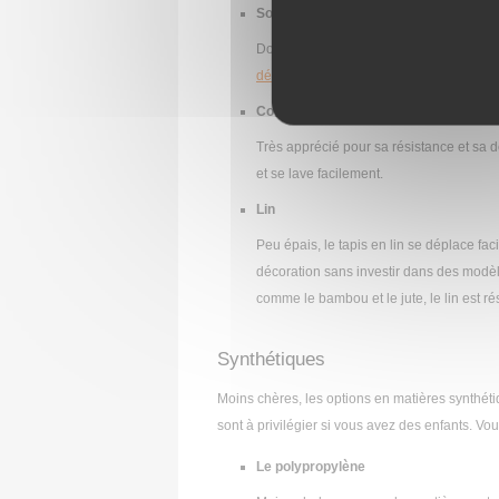
Soie
Douce, souple, brillante et infroissable,
décoration minimaliste
.
Coton
Très apprécié pour sa résistance et sa d
et se lave facilement.
Lin
Peu épais, le tapis en lin se déplace fa
décoration sans investir dans des modèl
comme le bambou et le jute, le lin est ré
Synthétiques
Moins chères, les options en matières synthétiqu
sont à privilégier si vous avez des enfants. Vou
Le polypropylène