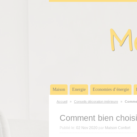
Panneau de gestion des cookies
Ma
Maison
Energie
Economies d’énergie
Accueil
»
Conseils décoration intérieure
»
Comment
Comment bien choisir
Publié le:
02 Nov 2020
par
Maison Confort