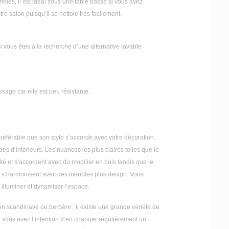
lles, il est idéal sous une table basse si vous avez
e salon puisqu’il se nettoie très facilement.
si vous êtes à la recherche d’une alternative lavable
ssage car elle est peu résistante.
 préférable que son style s’accorde avec votre décoration.
es d’intérieurs. Les nuances les plus claires telles que le
té et s’accordent avec du mobilier en bois tandis que le
t s’harmonisent avec des meubles plus design. Vous
r illuminer et dynamiser l’espace.
ion scandinave ou berbère : il existe une grande variété de
 vous avez l’intention d’en changer régulièrement ou