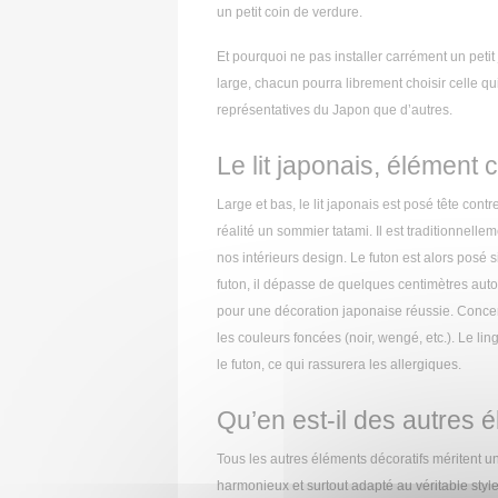
un petit coin de verdure.
Et pourquoi ne pas installer carrément un petit 
large, chacun pourra librement choisir celle q
représentatives du Japon que d’autres.
Le lit japonais, élément 
Large et bas, le lit japonais est posé tête con
réalité un sommier tatami. Il est traditionnel
nos intérieurs design. Le futon est alors posé
futon, il dépasse de quelques centimètres auto
pour une décoration japonaise réussie. Concerna
les couleurs foncées (noir, wengé, etc.). Le li
le futon, ce qui rassurera les allergiques.
Qu’en est-il des autres 
Tous les autres éléments décoratifs méritent une
harmonieux et surtout adapté au véritable styl