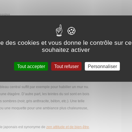
ressing
ise des cookies et vous donne le contrôle sur 
ez des modèles épurés et évitez les meubles imposants qui
souhaitez activer
e alors qu’on recherche l’effet contraire.
eintes sobres dominent. Les murs sont alors clairs (blanc,
Tout accepter
Tout refuser
Personnaliser
ur mate ou recouverte d’un papier peint. A noter que la
n plus de personnes. Jouez aussi la carte de la sobriété
leau central suffit par exemple pour habiller un mur nu.
une étagère. D’autre part, les teintes du sol sont en bois
ombres (noir, gris anthracite, béton, etc.). Une telle
s ou une moquette pour une ambiance plus chaleureuse,
yle japonais est synonyme de
zen attitude et de bien-être
.