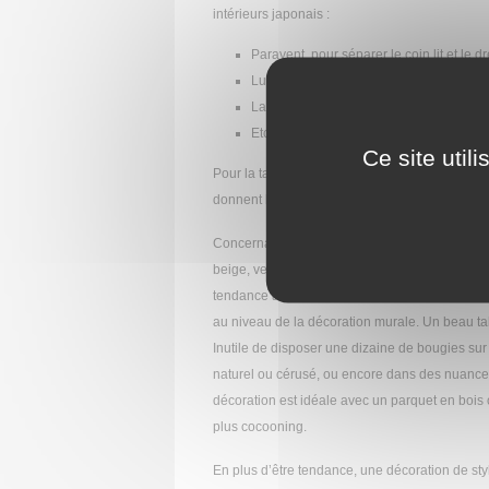
intérieurs japonais :
Paravent, pour séparer le coin lit et le d
Lustre boule japonaise en papier
Lanternes de chevet
Etc.
Ce site util
Pour la table de chevet et l’armoire, choisiss
donnent l’impression que la pièce est encombré
Concernant les couleurs, on constate que les t
beige, vert très clair, etc.), peints d’une coule
tendance au mur unique coloré séduit de plus e
au niveau de la décoration murale. Un beau tab
Inutile de disposer une dizaine de bougies sur 
naturel ou cérusé, ou encore dans des nuances s
décoration est idéale avec un parquet en boi
plus cocooning.
En plus d’être tendance, une décoration de st