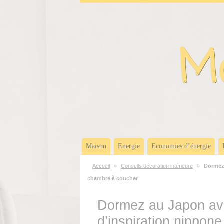
Panneau de gestion des cookies
Ma
Maison
Energie
Economies d’énergie
Accueil
»
Conseils décoration intérieure
»
Dormez 
chambre à coucher
Dormez au Japon av
d’inspiration nippon