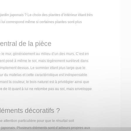
jardin japonais ? Le choix des plantes d’intérieur étant très
ui lui correspond même si certaines plantes sont plus
central de la pièce
tre le mur, généralement au milieu d’un des murs. C’est en
lement posé à même le sol, mais légèrement surélevé dans
 simplement dessus. Le sommier étant plus large que le
ur du matelas et cette caractéristique est indispensable
nt la couleur, le bois naturel est à privilégier ainsi que
nge de lit quant à lui ne retombe pas au sol, mais enveloppe
éléments décoratifs ?
 attention particulière pour que le résultat soit
e japonais. Plusieurs éléments sont d’ailleurs propres aux