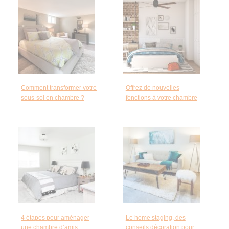
Comment transformer votre
Offrez de nouvelles
sous-sol en chambre ?
fonctions à votre chambre
4 étapes pour aménager
Le home staging, des
une chambre d’amis
conseils décoration pour