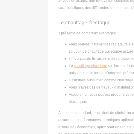
Si vous envisagez une rénovation complète de
caractéristiques des différentes solutions qui s’
Le chauffage électrique
Il présente de nombreux avantages :
Vous pouvez installer des radiateurs élec
solution de chauffage qui équipe actuell
Il n’y a pas de livraison ni de stockage 
Le
chauffage électrique
se décline dans
puissance et le format s’adaptent précis
Il s’installe aussi bien comme chauffage
Vous n’avez pas de travaux d’installation
Aujourd’hui, vous pouvez produire votre 
électriques.
Attention cependant, il convient de choisir un
assurer des performances thermiques optimales
et faire des économies, optez pour un radiateu