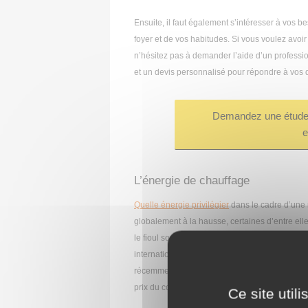
Ensuite, il faut également s’intéresser à vos b
foyer et de vos habitudes. Si vous voulez avoir
n’hésitez pas à demander l’aide d’un professio
et un devis personnalisé pour répondre à vos 
Demandez une étude 
e
L’énergie de chauffage
Quelle énergie privilégier
dans le cadre d’une 
globalement à la hausse, certaines d’entre el
le fioul sont des énergies fossiles, dont le prix
international. Le bois est souvent présenté co
récemment, l’approvisionnement en bois a été
prix du combustible.
Ce site util