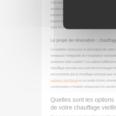
Si le prix de l’électricité a également tendan
de plus en plus nombreuses, ce qui en fait une
pouvez maintenant installer des panneaux sola
propre électricité renouvelable. Ainsi, en cons
votre facture et limitez votre impact sur l’envi
Le projet de rénovation : chauffag
Le système choisi pour la rénovation de votre
remplacer l’intégralité de l’installation exista
améliorer votre confort ? Les options diffèrent 
chauffage principal vous permet d’envisager tout
est contrainte par le chauffage principal que v
radiateur électrique
ou un poêle à bois comme 
condensation s’installe uniquement en solution
Quelles sont les options
de votre chauffage vieill