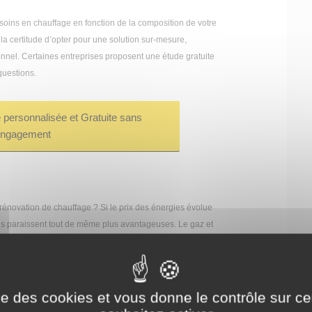
esoins en chauffage en fonction de la composition de votre
 la certitude d’opter pour une solution sur-mesure,
nnel. Certaines entreprises proposent une étude gratuite
questions.
personnalisée et Gratuite sans
ngagement
rénovation de chauffage ? Si le prix des énergies évolue
les paraissent tout de même plus avantageuses. Le gaz et
 varie en fonction de celui du pétrole et du contexte
mme une énergie verte, abordable et disponible. Mais,
 sous tension ce qui a engendré une importante hausse du
ise des cookies et vous donne le contrôle sur 