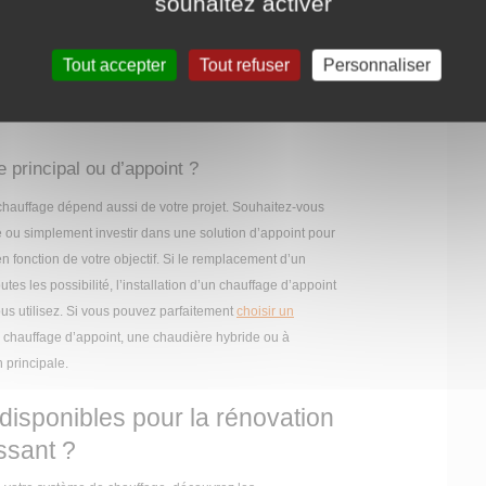
souhaitez activer
ce à augmenter, les sources de production renouvelable sont
 énergie de plus en plus décarbonée. Par ailleurs, vous
ires photovoltaïques chez vous pour produire votre
Tout accepter
Tout refuser
Personnaliser
ommant l’électricité que vous produisez, vous faites baisser
ronnement.
e principal ou d’appoint ?
 chauffage dépend aussi de votre projet. Souhaitez-vous
nte ou simplement investir dans une solution d’appoint pour
en fonction de votre objectif. Si le remplacement d’un
es les possibilité, l’installation d’un chauffage d’appoint
ous utilisez. Si vous pouvez parfaitement
choisir un
chauffage d’appoint, une chaudière hybride ou à
 principale.
 disponibles pour la rénovation
issant ?