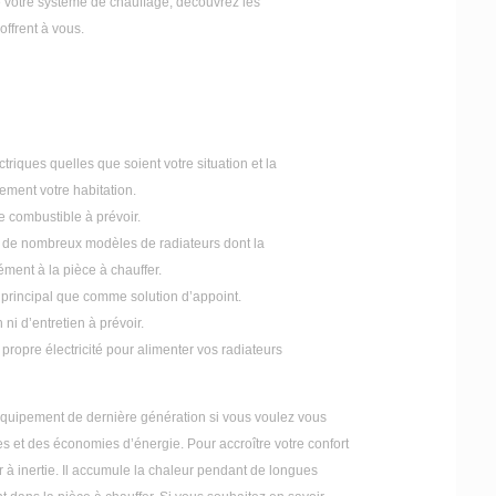
 votre système de chauffage, découvrez les
offrent à vous.
triques quelles que soient votre situation et la
ement votre habitation.
de combustible à prévoir.
 de nombreux modèles de radiateurs dont la
ément à la pièce à chauffer.
 principal que comme solution d’appoint.
 ni d’entretien à prévoir.
propre électricité pour alimenter vos radiateurs
 équipement de dernière génération si vous voulez vous
 et des économies d’énergie. Pour accroître votre confort
r à inertie. Il accumule la chaleur pendant de longues