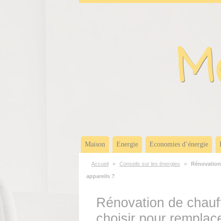
Panneau de gestion des cookies
Ma
Maison
Energie
Economies d’énergie
Accueil
»
Conseils sur les énergies
»
Rénovation 
appareils ?
Rénovation de chauff
choisir pour remplac